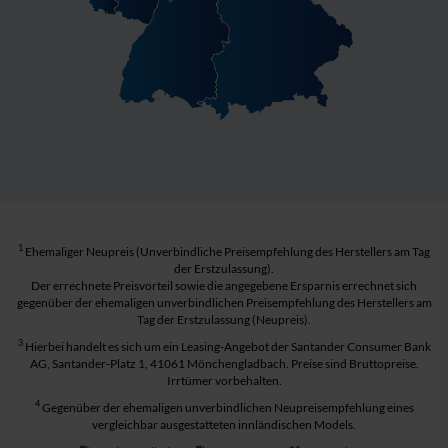
1
Ehemaliger Neupreis (Unverbindliche Preisempfehlung des Herstellers am Tag
der Erstzulassung).
Der errechnete Preisvorteil sowie die angegebene Ersparnis errechnet sich
gegenüber der ehemaligen unverbindlichen Preisempfehlung des Herstellers am
Tag der Erstzulassung (Neupreis).
3
Hierbei handelt es sich um ein Leasing-Angebot der Santander Consumer Bank
AG, Santander-Platz 1, 41061 Mönchengladbach. Preise sind Bruttopreise.
Irrtümer vorbehalten.
4
Gegenüber der ehemaligen unverbindlichen Neupreisempfehlung eines
vergleichbar ausgestatteten innländischen Models.