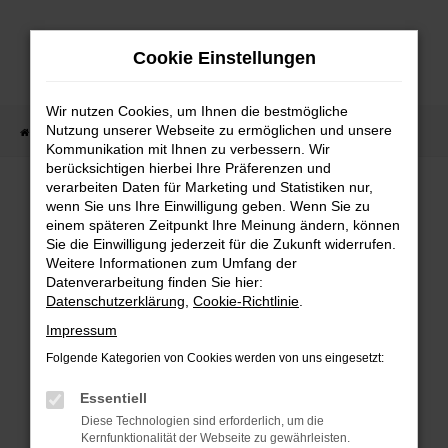
Zum
Hauptinhalt
Cookie Einstellungen
springen
Wir nutzen Cookies, um Ihnen die bestmögliche
Nutzung unserer Webseite zu ermöglichen und unsere
Startseite
Unternehmen
Jobs & Karriere
Kommunikation mit Ihnen zu verbessern. Wir
berücksichtigen hierbei Ihre Präferenzen und
verarbeiten Daten für Marketing und Statistiken nur,
wenn Sie uns Ihre Einwilligung geben. Wenn Sie zu
Jobs & Karriere
einem späteren Zeitpunkt Ihre Meinung ändern, können
Sie die Einwilligung jederzeit für die Zukunft widerrufen.
Weitere Informationen zum Umfang der
Kommen Sie in unser Team.
Datenverarbeitung finden Sie hier:
Datenschutzerklärung
,
Cookie-Richtlinie
.
LEIDENSCHAFT FÜR AUTOS?
Impressum
Folgende Kategorien von Cookies werden von uns eingesetzt:
Lust auf eine Karriere in der Automobilbranche?
Unser
Autohaus bietet spannende berufliche Möglichkeiten in
Essentiell
einem dynamischen Umfeld. Egal ob Verkauf,
Diese Technologien sind erforderlich, um die
Kundenservice, Werkstatt oder Verwaltung - bei uns
Kernfunktionalität der Webseite zu gewährleisten.