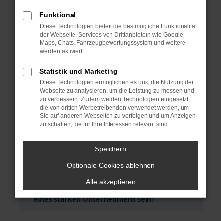
finden Sie vielfältige Aufgabenbereiche und
Entwicklungschancen. Wir legen Wert auf Teamarbeit,
Funktional
Weiterbildung und individuelle Förderung unserer
Diese Technologien bieten die bestmögliche Funktionalität
Mitarbeiter.
der Webseite. Services von Drittanbietern wie Google
Maps, Chats, Fahrzeugbewertungssystem und weitere
werden aktiviert.
Möchten Sie beruflich im Kfz-Bereich
Statistik und Marketing
durchstarten?
Diese Technologien ermöglichen es uns, die Nutzung der
Webseite zu analysieren, um die Leistung zu messen und
zu verbessern. Zudem werden Technologien eingesetzt,
Sie sind (noch) kein
die von dritten Werbetreibenden verwendet werden, um
Fahrzeugmechatroniker/in?
Sie auf anderen Webseiten zu verfolgen und um Anzeigen
zu schalten, die für Ihre Interessen relevant sind.
Sie fragen sich, ob die Automobilbranche
Speichern
noch Zukunft hat?
Optionale Cookies ablehnen
Alle akzeptieren
Wollen Sie als Automobilverkäufer/in Teil
eines starken Unternehmens sein?