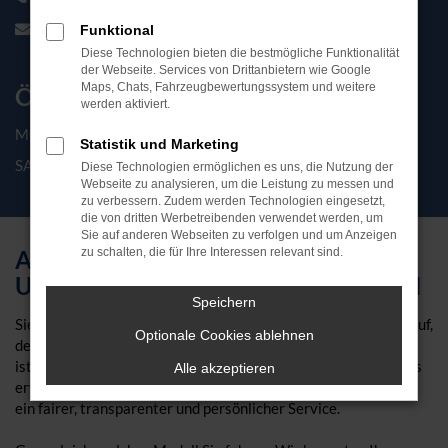
ankauf@meyerautomobile.de
Funktional
Diese Technologien bieten die bestmögliche Funktionalität
der Webseite. Services von Drittanbietern wie Google
Maps, Chats, Fahrzeugbewertungssystem und weitere
Öffnungszeiten
werden aktiviert.
MO - FR: 09:00 - 19:00 Uhr
Statistik und Marketing
SA: 09:00 - 16:00 Uhr
Diese Technologien ermöglichen es uns, die Nutzung der
Webseite zu analysieren, um die Leistung zu messen und
zu verbessern. Zudem werden Technologien eingesetzt,
die von dritten Werbetreibenden verwendet werden, um
Sie auf anderen Webseiten zu verfolgen und um Anzeigen
AUTOANKAUF IN AURICH: FAIR,
zu schalten, die für Ihre Interessen relevant sind.
UNKOMPLIZIERT UND PERSÖNLICH
Speichern
Sie möchten Ihr Auto verkaufen und wünschen sich einen Ablauf,
Optionale Cookies ablehnen
der einfach passt? Schön, dass Sie da sind! Meyer Automobile
ist Ihr Ansprechpartner für den
Autoankauf in Aurich
. Bei uns
Alle akzeptieren
erwartet Sie keine unnötig komplizierte Abwicklung, sondern
ein fairer, transparenter und persönlicher Service.