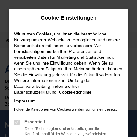
Zum
Hauptinhalt
Cookie Einstellungen
springen
Wir nutzen Cookies, um Ihnen die bestmögliche
Nutzung unserer Webseite zu ermöglichen und unsere
Startseite
Autoankauf in Aurich
Kommunikation mit Ihnen zu verbessern. Wir
berücksichtigen hierbei Ihre Präferenzen und
verarbeiten Daten für Marketing und Statistiken nur,
wenn Sie uns Ihre Einwilligung geben. Wenn Sie zu
Autoankauf in Aurich
einem späteren Zeitpunkt Ihre Meinung ändern, können
Sie die Einwilligung jederzeit für die Zukunft widerrufen.
Weitere Informationen zum Umfang der
Meyer Automobile GmbH & Co. KG
Datenverarbeitung finden Sie hier:
Standort Aurich | Ankaufstation
Datenschutzerklärung
,
Cookie-Richtlinie
.
Dreekamp 1
Impressum
26605 Aurich
Folgende Kategorien von Cookies werden von uns eingesetzt:
Essentiell
Meyer Automobile Ankaufteam
Diese Technologien sind erforderlich, um die
Kernfunktionalität der Webseite zu gewährleisten.
03 92 05 / 6 71-95